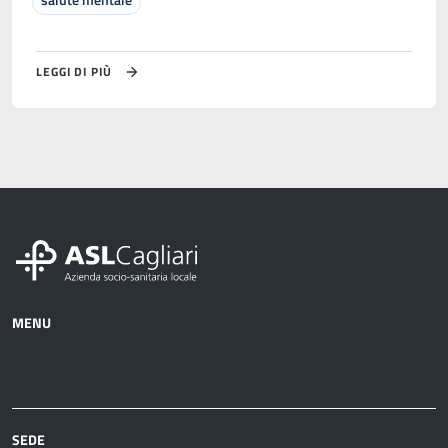
LEGGI DI PIÙ
MENU
Azienda
Albo
Servizi
Ospedali
Pretorio
Come
Notizie
e
fare
strutture
per
sanitarie
SEDE