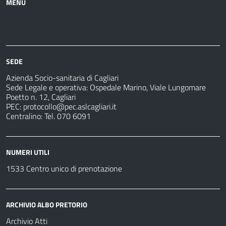
MENU
Azienda
Albo
Servizi
Ospedali
Pretorio
Come
Notizie
e
fare
strutture
per
sanitarie
SEDE
Azienda Socio-sanitaria di Cagliari
Sede Legale e operativa: Ospedale Marino, Viale Lungomare
Poetto n. 12, Cagliari
PEC:
protocollo@pec.aslcagliari.it
Centralino: Tel. 070 6091
NUMERI UTILI
1533 Centro unico di prenotazione
ARCHIVIO ALBO PRETORIO
Archivio Atti