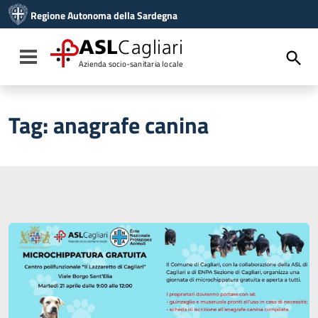
Vai ai contenuti
Regione Autonoma della Sardegna
Vai al menu di navigazione
Vai al footer
ASL
Cagliari
Toggle navigation
Azienda socio-sanitaria locale
Tag:
anagrafe canina