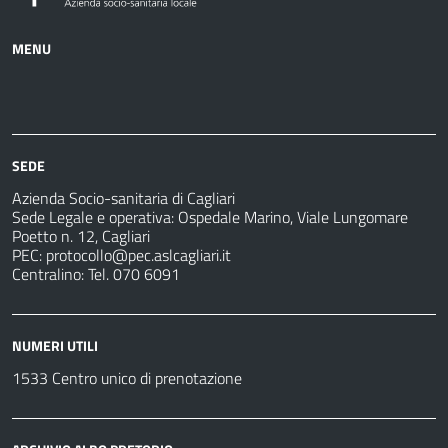
MENU
Azienda
Albo
Servizi
Ospedali
Pretorio
Come
Notizie
e
fare
strutture
per
sanitarie
SEDE
Azienda Socio-sanitaria di Cagliari
Sede Legale e operativa: Ospedale Marino, Viale Lungomare
Poetto n. 12, Cagliari
PEC:
protocollo@pec.aslcagliari.it
Centralino: Tel. 070 6091
NUMERI UTILI
1533 Centro unico di prenotazione