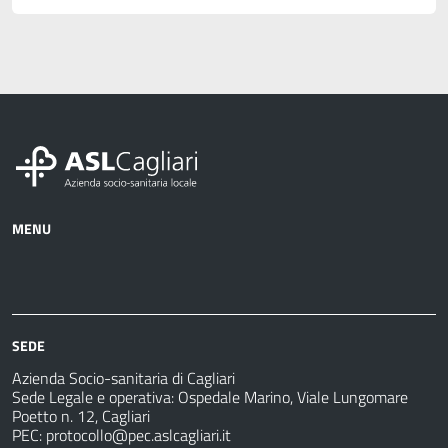
MENU
Azienda
Albo
Servizi
Ospedali
Pretorio
Come
Notizie
e
fare
strutture
per
sanitarie
SEDE
Azienda Socio-sanitaria di Cagliari
Sede Legale e operativa: Ospedale Marino, Viale Lungomare
Poetto n. 12, Cagliari
PEC:
protocollo@pec.aslcagliari.it