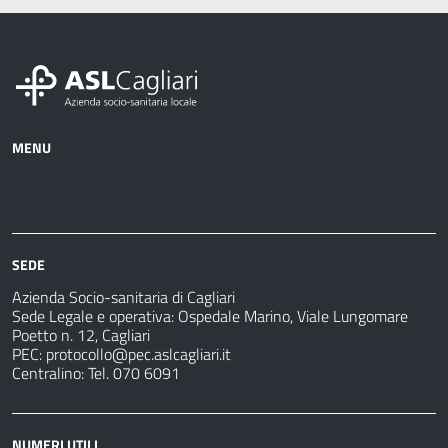
MENU
Azienda
Albo
Servizi
Ospedali
Pretorio
Come
Notizie
e
fare
strutture
per
sanitarie
SEDE
Azienda Socio-sanitaria di Cagliari
Sede Legale e operativa: Ospedale Marino, Viale Lungomare
Poetto n. 12, Cagliari
PEC:
protocollo@pec.aslcagliari.it
Centralino: Tel. 070 6091
NUMERI UTILI