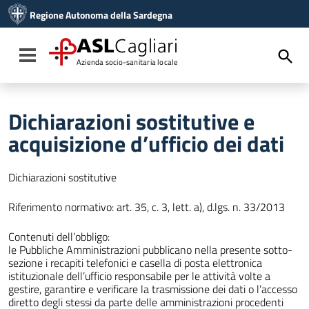
Vai ai contenuti
Regione Autonoma della Sardegna
Vai al menu di navigazione
Vai al footer
ASL
Cagliari
Toggle navigation
Azienda socio-sanitaria locale
Dichiarazioni sostitutive e
acquisizione d’ufficio dei dati
Dichiarazioni sostitutive
Riferimento normativo: art. 35, c. 3, lett. a), d.lgs. n. 33/2013
Contenuti dell’obbligo:
le Pubbliche Amministrazioni pubblicano nella presente sotto-
sezione i recapiti telefonici e casella di posta elettronica
istituzionale dell’ufficio responsabile per le attività volte a
gestire, garantire e verificare la trasmissione dei dati o l’accesso
diretto degli stessi da parte delle amministrazioni procedenti