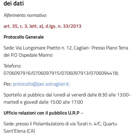
dei dati
Riferimento normativo:
art. 35, c. 3, lett. a), d.lgs. n. 33/2013
Protocollo Generale
Sede: Via Lungomare Poetto n. 12, Cagliari- Presso Piano Terra
del P.O Ospedale Marino
Telefono
:
0706097916/0706097915/0706097913/0706094418;
Pec:
protocollo@pec.aslcagliari.it
;
Sportello al pubblico: dal lunedì al venerdì dalle 8:30 alle 13:00-
martedì e giovedì dalle 15:00 alle 17:00
Ufficio relazioni con il pubblico U.R.P
–
Sede: presso il Poliambulatorio di via Turati n. 4/C, Quartu
Sant’Elena (CA)