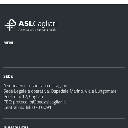
MENU
Azienda
Albo
Servizi
Ospedali
Pretorio
Come
Notizie
e
fare
strutture
per
sanitarie
SEDE
Azienda Socio-sanitaria di Cagliari
Sede Legale e operativa: Ospedale Marino, Viale Lungomare
Poetto n. 12, Cagliari
PEC:
protocollo@pec.aslcagliari.it
Centralino: Tel. 070 6091
NUMERI UTILI