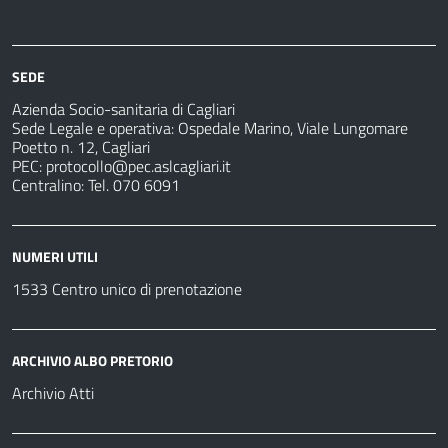
Albo
Servizi
Ospedali
Pretorio
Come
Notizie
e
fare
strutture
per
sanitarie
SEDE
Azienda Socio-sanitaria di Cagliari
Sede Legale e operativa: Ospedale Marino, Viale Lungomare
Poetto n. 12, Cagliari
PEC:
protocollo@pec.aslcagliari.it
Centralino: Tel. 070 6091
NUMERI UTILI
1533 Centro unico di prenotazione
ARCHIVIO ALBO PRETORIO
Archivio Atti