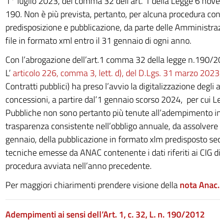
1° luglio 2023, del comma 32 dell’art. 1 della Legge 6 nov
190. Non è più prevista, pertanto, per alcuna procedura cont
predisposizione e pubblicazione, da parte delle Amministraz
file in formato xml entro il 31 gennaio di ogni anno.
Con l’abrogazione dell’art.1 comma 32 della legge n.190/2
L’
articolo 226, comma 3, lett. d), del D.Lgs. 31 marzo 2023
Contratti pubblici) ha preso l’avvio la digitalizzazione degli a
concessioni, a partire dal’1 gennaio scorso 2024, per cui 
Pubbliche non sono pertanto più tenute all’adempimento in
trasparenza consistente nell’obbligo annuale, da assolvere 
gennaio, della pubblicazione in formato xlm predisposto se
tecniche emesse da ANAC contenente i dati riferiti ai CIG d
procedura avviata nell’anno precedente.
Per maggiori chiarimenti prendere visione della
nota Anac
Adempimenti ai sensi dell’Art. 1, c. 32, L. n.
190/2012