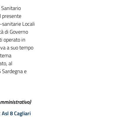
 Sanitario
il presente
sanitarie Locali
ità di Governo
i operato in
tiva a suo tempo
istema
to, al
S Sardegna e
 Amministrativo)
sl 8 Cagliari