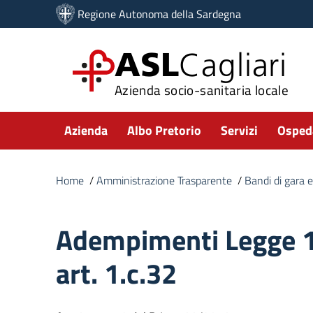
Vai ai contenuti
Regione Autonoma della Sardegna
Vai al menu di navigazione
Vai al footer
ASL
Cagliari
Azienda socio-sanitaria locale
Submenu
Azienda
Albo Pretorio
Servizi
Ospeda
Home
/
Amministrazione Trasparente
/
Bandi di gara e
Adempimenti Legge 
art. 1.c.32