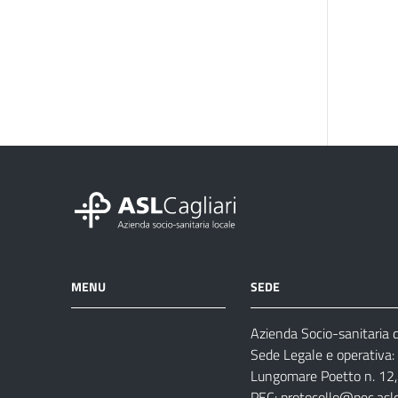
MENU
SEDE
Azienda Socio-sanitaria di
Azienda
Albo
Servizi
Sede Legale e operativa:
Ospedali
Pretorio
Come
Notizie
Lungomare Poetto n. 12, 
e
fare
PEC:
protocollo@pec.aslca