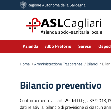
Vai ai contenuti
Regione Autonoma della Sardegna
Vai al menu di navigazione
Vai al footer
ASL
Cagliari
Azienda socio-sanitaria locale
Submenu
Azienda
Albo Pretorio
Servizi
Ospeda
Home
/
Amministrazione Trasparente
/
Bilanci
/
Bilan
Bilancio preventivo
Conformemente all’ art. 29 del D.Lgs. 33/2013, l
dati relativi al bilancio di previsione di ciascun 