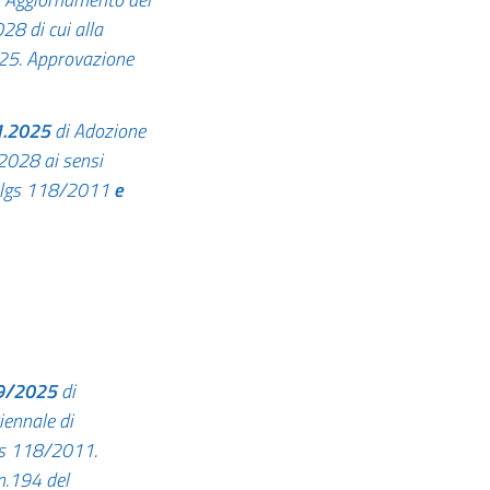
8 di cui alla
025. Approvazione
11.2025
di Adozione
2028 ai sensi
 D.lgs 118/2011
e
09/2025
di
iennale di
gs 118/2011.
n.194 del