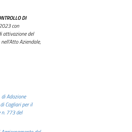
ONTROLLO DI
 2023 con
i attivazione del
nell’Atto Aziendale,
di Adozione
i Cagliari per il
 n. 773 del
i
Aggiornamento
del