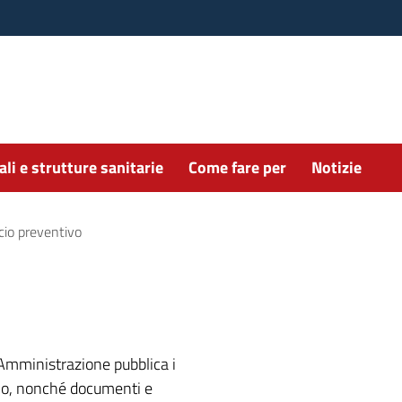
li e strutture sanitarie
Come fare per
Notizie
cio preventivo
’Amministrazione pubblica i
anno, nonché documenti e