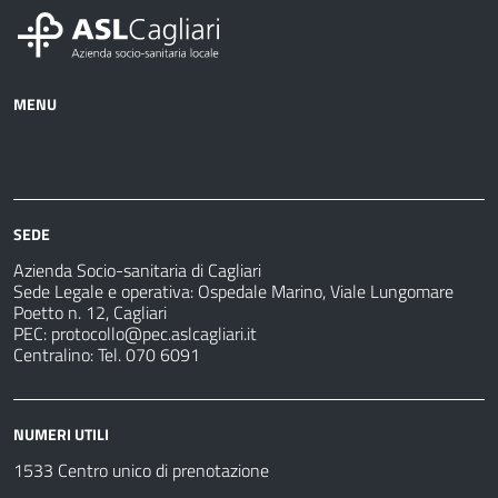
MENU
Azienda
Albo
Servizi
Ospedali
Pretorio
Come
Notizie
e
fare
strutture
per
sanitarie
SEDE
Azienda Socio-sanitaria di Cagliari
Sede Legale e operativa: Ospedale Marino, Viale Lungomare
Poetto n. 12, Cagliari
PEC:
protocollo@pec.aslcagliari.it
Centralino: Tel. 070 6091
NUMERI UTILI
1533 Centro unico di prenotazione