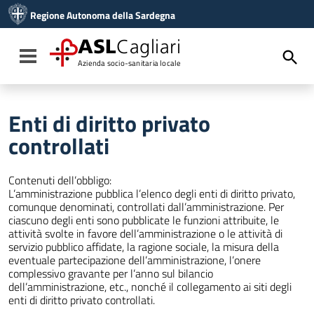
Vai ai contenuti
Regione Autonoma della Sardegna
Vai al menu di navigazione
Vai al footer
ASL
Cagliari
Toggle navigation
Azienda socio-sanitaria locale
Enti di diritto privato
controllati
Contenuti dell’obbligo:
L’amministrazione pubblica l’elenco degli enti di diritto privato,
comunque denominati, controllati dall’amministrazione. Per
ciascuno degli enti sono pubblicate le funzioni attribuite, le
attività svolte in favore dell’amministrazione o le attività di
servizio pubblico affidate, la ragione sociale, la misura della
eventuale partecipazione dell’amministrazione, l’onere
complessivo gravante per l’anno sul bilancio
dell’amministrazione, etc., nonché il collegamento ai siti degli
enti di diritto privato controllati.