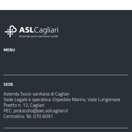
MENU
Azienda
Albo
Servizi
Ospedali
Pretorio
Come
Notizie
e
fare
strutture
per
sanitarie
SEDE
Azienda Socio-sanitaria di Cagliari
Sede Legale e operativa: Ospedale Marino, Viale Lungomare
Poetto n. 12, Cagliari
PEC:
protocollo@pec.aslcagliari.it
Centralino: Tel. 070 6091