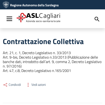
Vai ai contenuti
Regione Autonoma della Sardegna
Vai al menu di navigazione
Vai al footer
ASL
Cagliari
Toggle navigation
Azienda socio-sanitaria locale
Contrattazione Collettiva
Art. 21, c. 1, Decreto Legislativo n. 33/2013
Art. 9-bis, Decreto Legislativo n.33/2013 (Pubblicazione delle
banche dati, introdotto dall’art. 9, comma 2, Decreto Legislativo
n. 97/2016)
Art. 47, c.8, Decreto Legislativo n.165/2001
Condividi
Vedi azioni