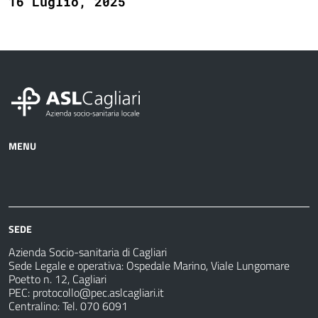
16 Luglio, 2025
MENU
Azienda
Albo
Servizi
Ospedali
Pretorio
Come
Notizie
e
fare
strutture
per
sanitarie
SEDE
Azienda Socio-sanitaria di Cagliari
Sede Legale e operativa: Ospedale Marino, Viale Lungomare
Poetto n. 12, Cagliari
PEC:
protocollo@pec.aslcagliari.it
Centralino: Tel. 070 6091