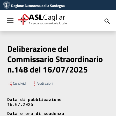
Vai ai contenuti
Regione Autonoma della Sardegna
Vai al menu di navigazione
Vai al footer
ASL
Cagliari
Toggle navigation
Azienda socio-sanitaria locale
Deliberazione del
Commissario Straordinario
n.148 del 16/07/2025
Condividi
Vedi azioni
Data di pubblicazione
16.07.2025
Data e ora di scadenza