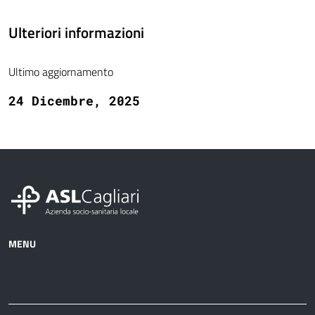
Ulteriori informazioni
Ultimo aggiornamento
24 Dicembre, 2025
MENU
Azienda
Albo
Servizi
Ospedali
Pretorio
Come
Notizie
e
fare
strutture