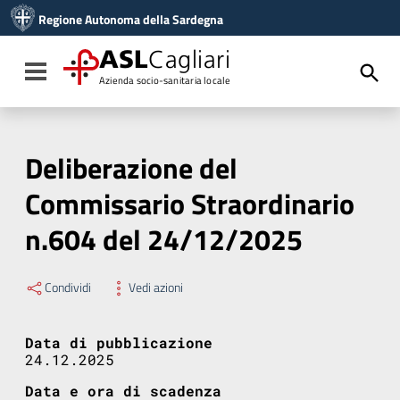
Vai ai contenuti
Regione Autonoma della Sardegna
Vai al menu di navigazione
Vai al footer
ASL
Cagliari
Toggle navigation
Azienda socio-sanitaria locale
Deliberazione del
Commissario Straordinario
n.604 del 24/12/2025
Condividi
Vedi azioni
Data di pubblicazione
24.12.2025
Data e ora di scadenza