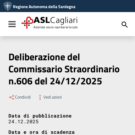
Vai ai contenuti
Regione Autonoma della Sardegna
Vai al menu di navigazione
Vai al footer
ASL
Cagliari
Toggle navigation
Azienda socio-sanitaria locale
Deliberazione del
Commissario Straordinario
n.606 del 24/12/2025
Condividi
Vedi azioni
Data di pubblicazione
24.12.2025
Data e ora di scadenza