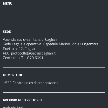
MENU
Azienda
Albo
Servizi
Ospedali
Pretorio
Come
Notizie
e
fare
strutture
per
sanitarie
SEDE
Azienda Socio-sanitaria di Cagliari
Sede Legale e operativa: Ospedale Marino, Viale Lungomare
Poetto n. 12, Cagliari
PEC:
protocollo@pec.aslcagliari.it
Centralino: Tel. 070 6091
NUMERI UTILI
1533 Centro unico di prenotazione
ARCHIVIO ALBO PRETORIO
Archivio Atti