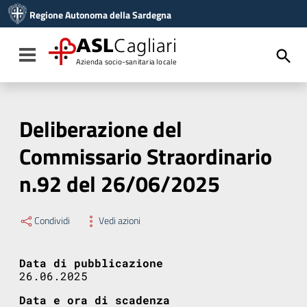
Vai ai contenuti
Regione Autonoma della Sardegna
Vai al menu di navigazione
Vai al footer
ASL
Cagliari
Toggle navigation
Azienda socio-sanitaria locale
Deliberazione del
Commissario Straordinario
n.92 del 26/06/2025
Condividi
Vedi azioni
Data di pubblicazione
26.06.2025
Data e ora di scadenza