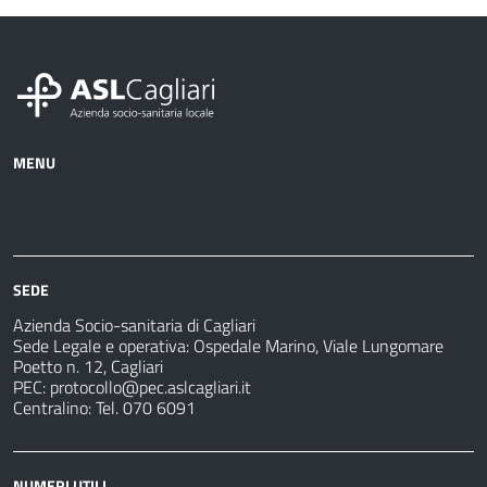
MENU
Azienda
Albo
Servizi
Ospedali
Pretorio
Come
Notizie
e
fare
strutture
per
sanitarie
SEDE
Azienda Socio-sanitaria di Cagliari
Sede Legale e operativa: Ospedale Marino, Viale Lungomare
Poetto n. 12, Cagliari
PEC:
protocollo@pec.aslcagliari.it
Centralino: Tel. 070 6091
NUMERI UTILI