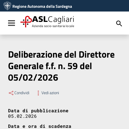
Vai ai contenuti
Regione Autonoma della Sardegna
Vai al menu di navigazione
Vai al footer
ASL
Cagliari
Toggle navigation
Azienda socio-sanitaria locale
Deliberazione del Direttore
Generale f.f. n. 59 del
05/02/2026
Condividi
Vedi azioni
Data di pubblicazione
05.02.2026
Data e ora di scadenza