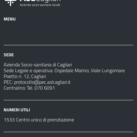
MENU
Azienda
Albo
Servizi
Ospedali
Pretorio
Come
Notizie
e
fare
strutture
per
sanitarie
SEDE
Azienda Socio-sanitaria di Cagliari
Sede Legale e operativa: Ospedale Marino, Viale Lungomare
Poetto n. 12, Cagliari
PEC:
protocollo@pec.aslcagliari.it
Centralino: Tel. 070 6091
NUMERI UTILI
1533 Centro unico di prenotazione