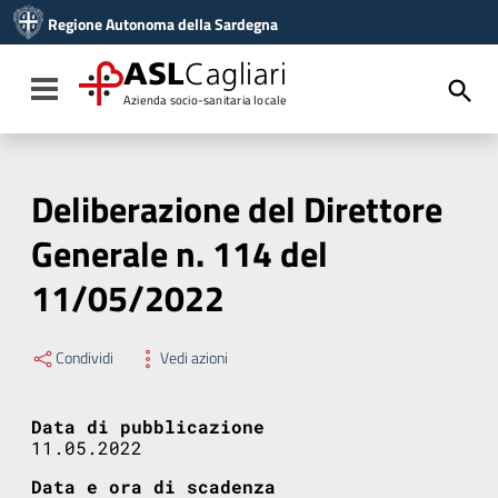
Vai ai contenuti
Regione Autonoma della Sardegna
Vai al menu di navigazione
Vai al footer
ASL
Cagliari
Toggle navigation
Azienda socio-sanitaria locale
Deliberazione del Direttore
Generale n. 114 del
11/05/2022
Condividi
Vedi azioni
Data di pubblicazione
11.05.2022
Data e ora di scadenza