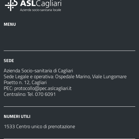
MENU
Azienda
Albo
Servizi
Ospedali
Pretorio
Come
Notizie
e
fare
strutture
per
sanitarie
SEDE
Azienda Socio-sanitaria di Cagliari
Sede Legale e operativa: Ospedale Marino, Viale Lungomare
Poetto n. 12, Cagliari
PEC:
protocollo@pec.aslcagliari.it
Centralino: Tel. 070 6091
NUMERI UTILI
1533 Centro unico di prenotazione