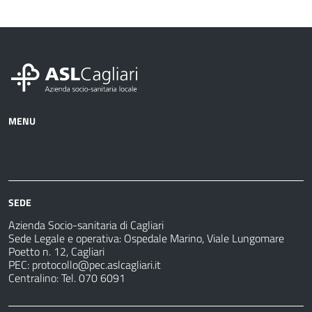
MENU
Azienda
Albo
Servizi
Ospedali
Pretorio
Come
Notizie
e
fare
strutture
per
sanitarie
SEDE
Azienda Socio-sanitaria di Cagliari
Sede Legale e operativa: Ospedale Marino, Viale Lungomare
Poetto n. 12, Cagliari
PEC:
protocollo@pec.aslcagliari.it
Centralino: Tel. 070 6091