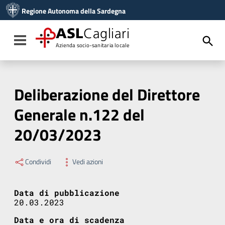
Vai ai contenuti
Regione Autonoma della Sardegna
Vai al menu di navigazione
Vai al footer
ASL
Cagliari
Toggle navigation
Azienda socio-sanitaria locale
Deliberazione del Direttore
Generale n.122 del
20/03/2023
Condividi
Vedi azioni
Data di pubblicazione
20.03.2023
Data e ora di scadenza