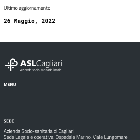
Ultimo aggiornamento
26 Maggio, 2022
MENU
Azienda
Albo
Servizi
Ospedali
Pretorio
Come
Notizie
e
fare
strutture
per
sanitarie
SEDE
Azienda Socio-sanitaria di Cagliari
Sede Legale e operativa: Ospedale Marino, Viale Lungomare