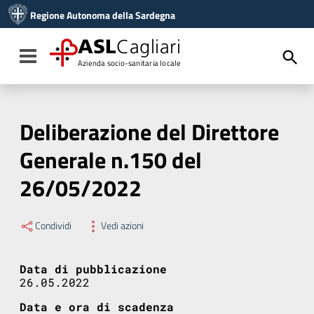
Vai ai contenuti
Regione Autonoma della Sardegna
Vai al menu di navigazione
Vai al footer
ASL
Cagliari
Toggle navigation
Azienda socio-sanitaria locale
Deliberazione del Direttore
Generale n.150 del
26/05/2022
Condividi
Vedi azioni
Data di pubblicazione
26.05.2022
Data e ora di scadenza