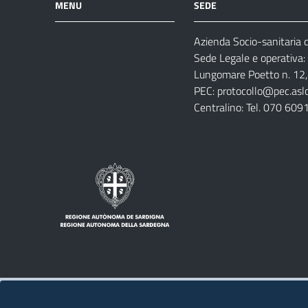
MENU
SEDE
Azienda Socio-sanitaria di
Azienda
Albo
Servizi
Sede Legale e operativa:
Ospedali
Pretorio
Come
Notizie
Lungomare Poetto n. 12, 
e
fare
PEC:
protocollo@pec.aslca
strutture
per
Centralino: Tel. 070 609
sanitarie
Note legali
Privacy policy
Contatti