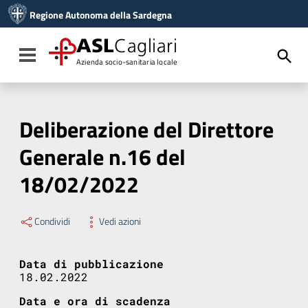
Vai ai contenuti
Regione Autonoma della Sardegna
Vai al menu di navigazione
Vai al footer
ASL
Cagliari
Toggle navigation
Azienda socio-sanitaria locale
Deliberazione del Direttore
Generale n.16 del
18/02/2022
Condividi
Vedi azioni
Data di pubblicazione
18.02.2022
Data e ora di scadenza