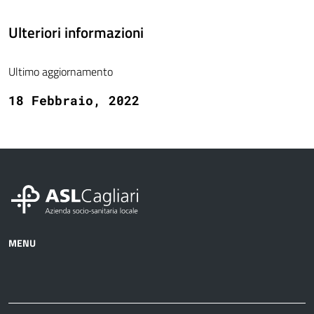
Ulteriori informazioni
Ultimo aggiornamento
18 Febbraio, 2022
MENU
Azienda
Albo
Servizi
Ospedali
Pretorio
Come
Notizie
e
fare
strutture