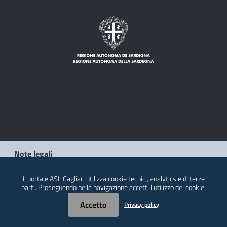
Note legali
Privacy policy
Il portale ASL Cagliari utilizza cookie tecnici, analytics e di terze
parti. Proseguendo nella navigazione accetti l’utilizzo dei cookie.
Contatti
Accetto
Privacy policy
© 2026 Regione Autonoma della Sardegna