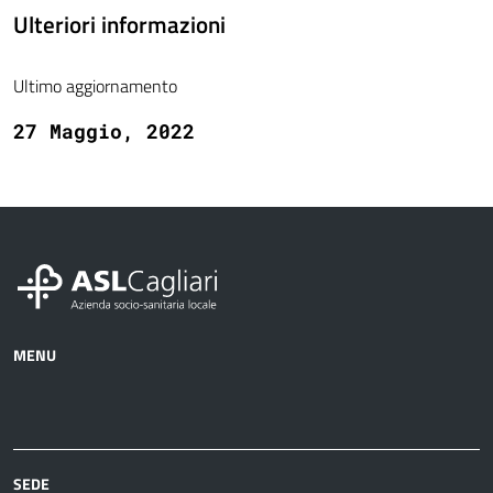
Ulteriori informazioni
Ultimo aggiornamento
27 Maggio, 2022
MENU
Azienda
Albo
Servizi
Ospedali
Pretorio
Come
Notizie
e
fare
strutture
per
sanitarie
SEDE