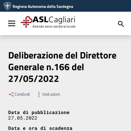
Vai ai contenuti
Regione Autonoma della Sardegna
Vai al menu di navigazione
Vai al footer
ASL
Cagliari
Toggle navigation
Azienda socio-sanitaria locale
Deliberazione del Direttore
Generale n.166 del
27/05/2022
Condividi
Vedi azioni
Data di pubblicazione
27.05.2022
Data e ora di scadenza