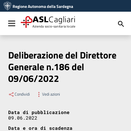
Vai ai contenuti
Regione Autonoma della Sardegna
Vai al menu di navigazione
Vai al footer
ASL
Cagliari
Toggle navigation
Azienda socio-sanitaria locale
Deliberazione del Direttore
Generale n.186 del
09/06/2022
Condividi
Vedi azioni
Data di pubblicazione
09.06.2022
Data e ora di scadenza