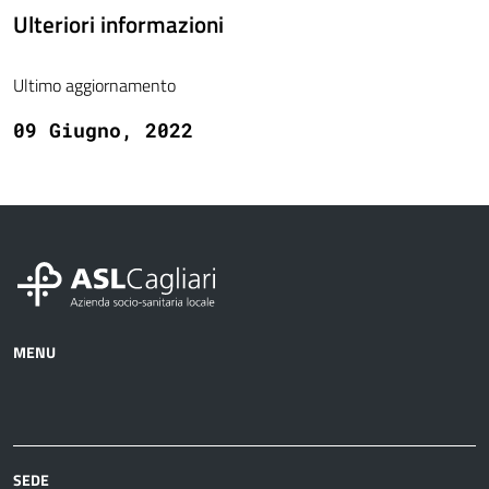
Ulteriori informazioni
Ultimo aggiornamento
09 Giugno, 2022
MENU
Azienda
Albo
Servizi
Ospedali
Pretorio
Come
Notizie
e
fare
strutture
per
sanitarie
SEDE