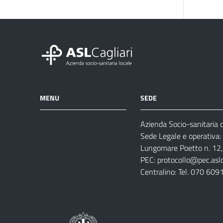
MENU
SEDE
Azienda Socio-sanitaria di
Azienda
Albo
Servizi
Sede Legale e operativa:
Ospedali
Pretorio
Come
Notizie
Lungomare Poetto n. 12, 
e
fare
PEC:
protocollo@pec.aslca
strutture
per
Centralino: Tel. 070 609
sanitarie