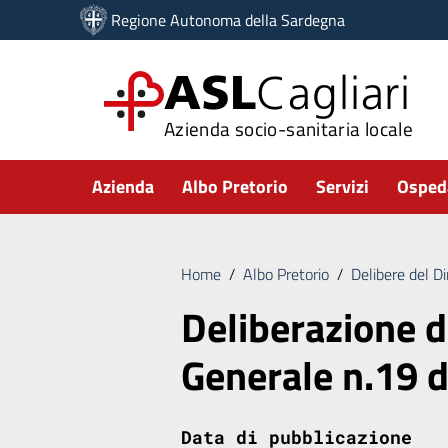
Vai ai contenuti
Regione Autonoma della Sardegna
Vai al menu di navigazione
Vai al footer
ASL
Cagliari
Azienda socio-sanitaria locale
Submenu
Azienda
Albo Pretorio
Servizi
Ospeda
Home
/
Albo Pretorio
/
Delibere del D
Deliberazione d
Generale n.19 
Data di pubblicazione