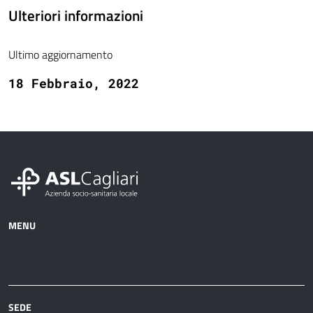
Ulteriori informazioni
Ultimo aggiornamento
18 Febbraio, 2022
MENU
Azienda
Albo
Servizi
Ospedali
Pretorio
Come
Notizie
e
fare
strutture
per
sanitarie
SEDE