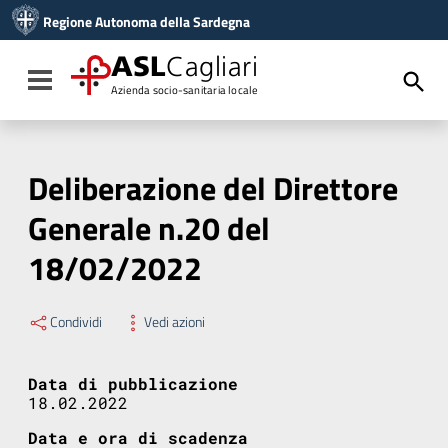
Vai ai contenuti
Regione Autonoma della Sardegna
Vai al menu di navigazione
Vai al footer
ASL
Cagliari
Toggle navigation
Azienda socio-sanitaria locale
Deliberazione del Direttore
Generale n.20 del
18/02/2022
Condividi
Vedi azioni
Data di pubblicazione
18.02.2022
Data e ora di scadenza