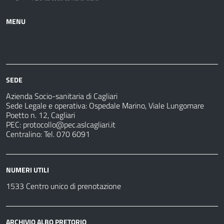
MENU
Azienda
Albo
Servizi
Ospedali
Pretorio
Come
Notizie
e
fare
strutture
per
sanitarie
SEDE
Azienda Socio-sanitaria di Cagliari
Sede Legale e operativa: Ospedale Marino, Viale Lungomare
Poetto n. 12, Cagliari
PEC:
protocollo@pec.aslcagliari.it
Centralino: Tel. 070 6091
NUMERI UTILI
1533 Centro unico di prenotazione
ARCHIVIO ALBO PRETORIO