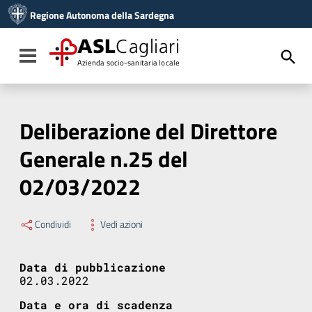
Vai ai contenuti
Regione Autonoma della Sardegna
Vai al menu di navigazione
Vai al footer
ASL
Cagliari
Toggle navigation
Azienda socio-sanitaria locale
Deliberazione del Direttore
Generale n.25 del
02/03/2022
Condividi
Vedi azioni
Data di pubblicazione
02.03.2022
Data e ora di scadenza