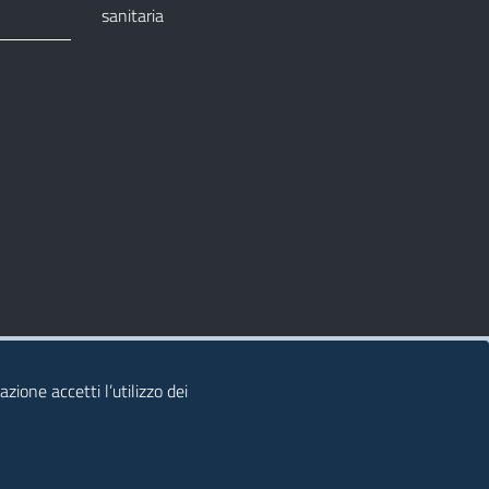
sanitaria
azione accetti l’utilizzo dei
© 2026 Regione Autonoma della Sardegna