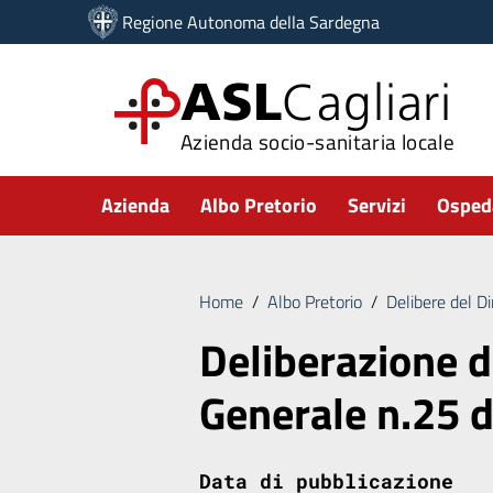
Vai ai contenuti
Regione Autonoma della Sardegna
Vai al menu di navigazione
Vai al footer
ASL
Cagliari
Azienda socio-sanitaria locale
Submenu
Azienda
Albo Pretorio
Servizi
Ospeda
Home
/
Albo Pretorio
/
Delibere del D
Deliberazione d
Generale n.25 
Data di pubblicazione