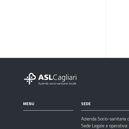
MENU
SEDE
Azienda Socio-sanitaria di
Azienda
Albo
Servizi
Sede Legale e operativa:
Ospedali
Pretorio
Come