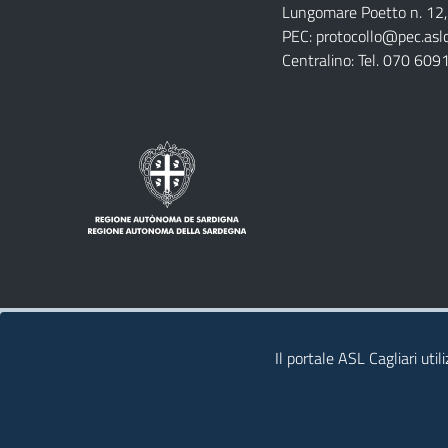
Notizie
Lungomare Poetto n. 12, 
e
fare
PEC:
protocollo@pec.aslca
strutture
per
Centralino: Tel. 070 609
sanitarie
Note legali
Privacy policy
Contatti
Il portale ASL Cagliari util