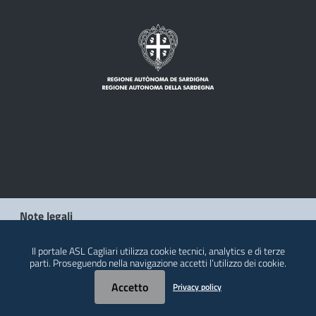
Note legali
Privacy policy
Il portale ASL Cagliari utilizza cookie tecnici, analytics e di terze
parti. Proseguendo nella navigazione accetti l’utilizzo dei cookie.
Contatti
Accetto
Privacy policy
© 2026 Regione Autonoma della Sardegna