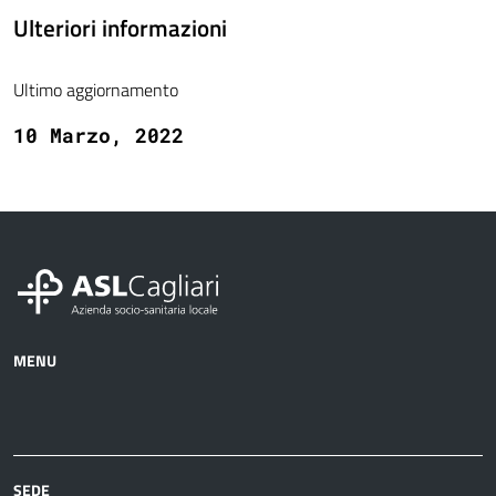
Ulteriori informazioni
Ultimo aggiornamento
10 Marzo, 2022
MENU
Azienda
Albo
Servizi
Ospedali
Pretorio
Come
Notizie
e
fare
strutture
per
sanitarie
SEDE