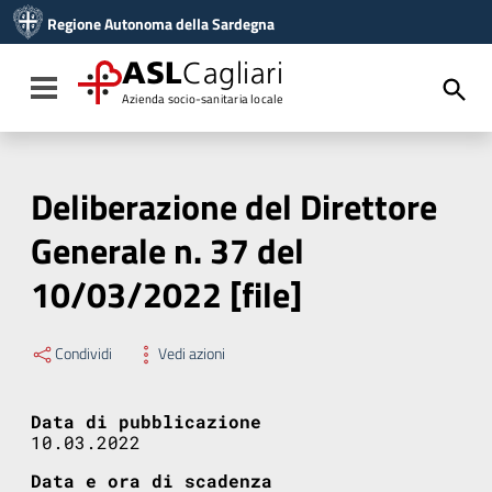
Vai ai contenuti
Regione Autonoma della Sardegna
Vai al menu di navigazione
Vai al footer
ASL
Cagliari
Toggle navigation
Azienda socio-sanitaria locale
Deliberazione del Direttore
Generale n. 37 del
10/03/2022 [file]
Condividi
Vedi azioni
Data di pubblicazione
10.03.2022
Data e ora di scadenza