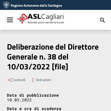
Vai ai contenuti
Regione Autonoma della Sardegna
Vai al menu di navigazione
Vai al footer
ASL
Cagliari
Toggle navigation
Azienda socio-sanitaria locale
Deliberazione del Direttore
Generale n. 38 del
10/03/2022 [file]
Condividi
Vedi azioni
Data di pubblicazione
10.03.2022
Data e ora di scadenza