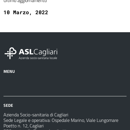
Ultimo aggiornamento
10 Marzo, 2022
MENU
Azienda
Albo
Servizi
Ospedali
Pretorio
Come
Notizie
e
fare
strutture
per
sanitarie
SEDE
Azienda Socio-sanitaria di Cagliari
Sede Legale e operativa: Ospedale Marino, Viale Lungomare
Poetto n. 12, Cagliari