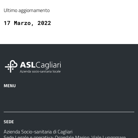
Ultimo aggiornamento
17 Marzo, 2022
MENU
Azienda
Albo
Servizi
Ospedali
Pretorio
Come
Notizie
e
fare
strutture
per
sanitarie
SEDE
Azienda Socio-sanitaria di Cagliari
Sede Legale e operativa: Ospedale Marino, Viale Lungomare