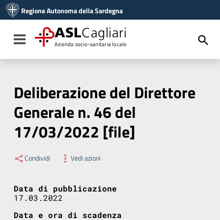
Vai ai contenuti
Regione Autonoma della Sardegna
Vai al menu di navigazione
Vai al footer
ASL
Cagliari
Toggle navigation
Azienda socio-sanitaria locale
Deliberazione del Direttore
Generale n. 46 del
17/03/2022 [file]
Condividi
Vedi azioni
Data di pubblicazione
17.03.2022
Data e ora di scadenza