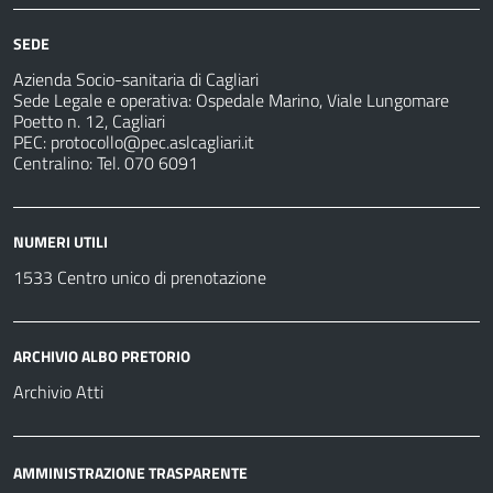
e
fare
strutture
per
sanitarie
SEDE
Azienda Socio-sanitaria di Cagliari
Sede Legale e operativa: Ospedale Marino, Viale Lungomare
Poetto n. 12, Cagliari
PEC:
protocollo@pec.aslcagliari.it
Centralino: Tel. 070 6091
NUMERI UTILI
1533 Centro unico di prenotazione
ARCHIVIO ALBO PRETORIO
Archivio Atti
AMMINISTRAZIONE TRASPARENTE