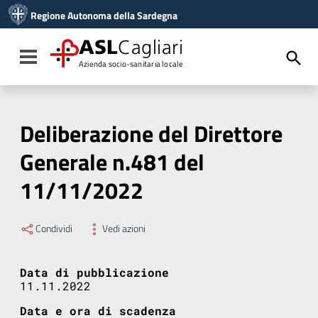
Vai ai contenuti
Regione Autonoma della Sardegna
Vai al menu di navigazione
Vai al footer
ASL
Cagliari
Toggle navigation
Azienda socio-sanitaria locale
Deliberazione del Direttore
Generale n.481 del
11/11/2022
Condividi
Vedi azioni
Data di pubblicazione
11.11.2022
Data e ora di scadenza