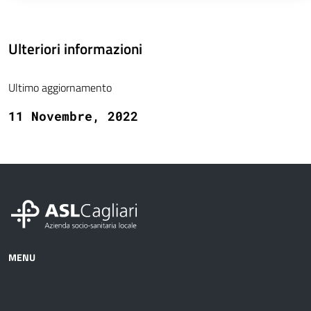
Ulteriori informazioni
Ultimo aggiornamento
11 Novembre, 2022
MENU
Azienda
Albo
Servizi
Ospedali
Pretorio
Come
Notizie