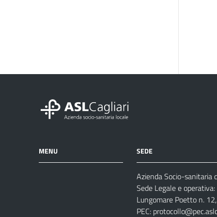
MENU
SEDE
Azienda Socio-sanitaria di
Azienda
Albo
Servizi
Sede Legale e operativa:
Ospedali
Pretorio
Come
Notizie
Lungomare Poetto n. 12, 
e
fare
PEC:
protocollo@pec.aslca
strutture
per