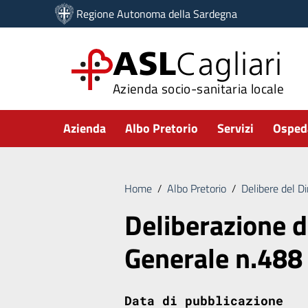
Vai ai contenuti
Regione Autonoma della Sardegna
Vai al menu di navigazione
Vai al footer
ASL
Cagliari
Azienda socio-sanitaria locale
Submenu
Azienda
Albo Pretorio
Servizi
Ospeda
Home
/
Albo Pretorio
/
Delibere del D
Deliberazione d
Generale n.488
Data di pubblicazione