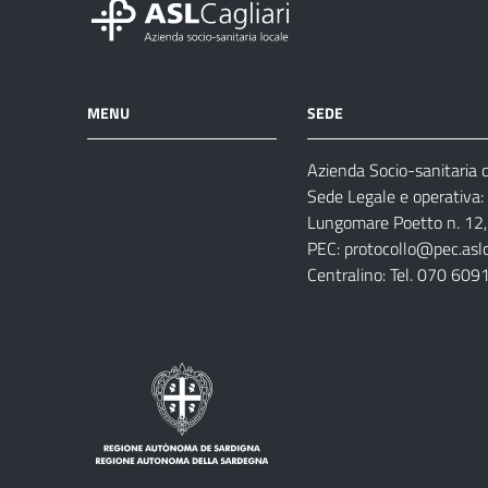
MENU
SEDE
Azienda Socio-sanitaria di
Azienda
Albo
Servizi
Sede Legale e operativa:
Ospedali
Pretorio
Come
Notizie
Lungomare Poetto n. 12, 
e
fare
PEC:
protocollo@pec.aslca
strutture
per
Centralino: Tel. 070 609
sanitarie