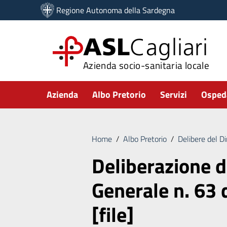
Vai ai contenuti
Regione Autonoma della Sardegna
Vai al menu di navigazione
Vai al footer
ASL
Cagliari
Azienda socio-sanitaria locale
Submenu
Azienda
Albo Pretorio
Servizi
Ospeda
Home
/
Albo Pretorio
/
Delibere del D
Deliberazione d
Generale n. 63
[file]