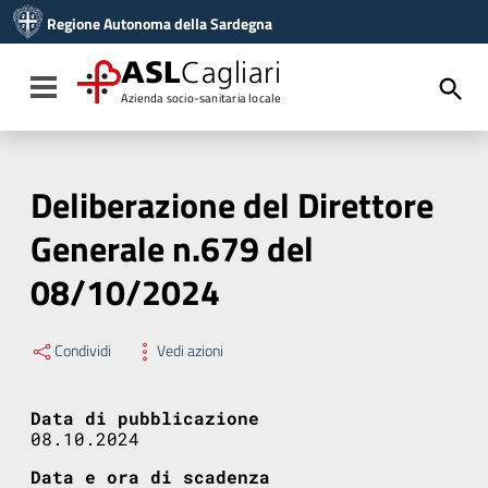
Vai ai contenuti
Regione Autonoma della Sardegna
Vai al menu di navigazione
Vai al footer
ASL
Cagliari
Toggle navigation
Azienda socio-sanitaria locale
Deliberazione del Direttore
Generale n.679 del
08/10/2024
Condividi
Vedi azioni
Data di pubblicazione
08.10.2024
Data e ora di scadenza