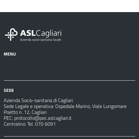
MENU
Azienda
Albo
Servizi
Ospedali
Pretorio
Come
Notizie
e
fare
strutture
per
sanitarie
SEDE
Azienda Socio-sanitaria di Cagliari
Sede Legale e operativa: Ospedale Marino, Viale Lungomare
Poetto n. 12, Cagliari
PEC:
protocollo@pec.aslcagliari.it
Centralino: Tel. 070 6091