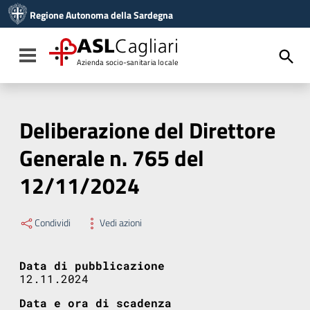
Vai ai contenuti
Regione Autonoma della Sardegna
Vai al menu di navigazione
Vai al footer
ASL
Cagliari
Toggle navigation
Azienda socio-sanitaria locale
Deliberazione del Direttore
Generale n. 765 del
12/11/2024
Condividi
Vedi azioni
Data di pubblicazione
12.11.2024
Data e ora di scadenza