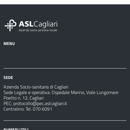
MENU
Azienda
Albo
Servizi
Ospedali
Pretorio
Come
Notizie
e
fare
strutture
per
sanitarie
SEDE
Azienda Socio-sanitaria di Cagliari
Sede Legale e operativa: Ospedale Marino, Viale Lungomare
Poetto n. 12, Cagliari
PEC:
protocollo@pec.aslcagliari.it
Centralino: Tel. 070 6091
NUMERI UTILI