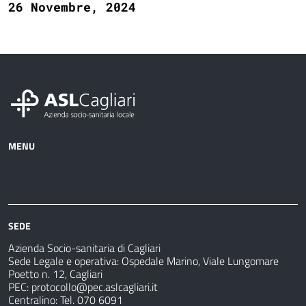
26 Novembre, 2024
MENU
Azienda
Albo
Servizi
Ospedali
Pretorio
Come
Notizie
e
fare
strutture
per
sanitarie
SEDE
Azienda Socio-sanitaria di Cagliari
Sede Legale e operativa: Ospedale Marino, Viale Lungomare
Poetto n. 12, Cagliari
PEC:
protocollo@pec.aslcagliari.it
Centralino: Tel. 070 6091