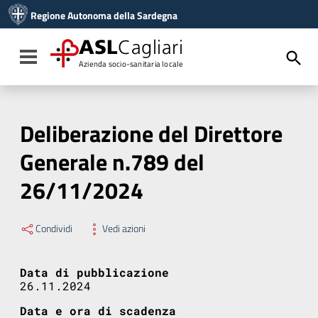
Vai ai contenuti
Regione Autonoma della Sardegna
Vai al menu di navigazione
Vai al footer
ASL
Cagliari
Toggle navigation
Azienda socio-sanitaria locale
Deliberazione del Direttore
Generale n.789 del
26/11/2024
Condividi
Vedi azioni
Data di pubblicazione
26.11.2024
Data e ora di scadenza