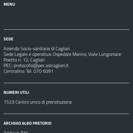
MENU
Azienda
Albo
Servizi
Ospedali
Pretorio
Come
Notizie
e
fare
strutture
per
sanitarie
SEDE
Azienda Socio-sanitaria di Cagliari
Sede Legale e operativa: Ospedale Marino, Viale Lungomare
Poetto n. 12, Cagliari
PEC:
protocollo@pec.aslcagliari.it
Centralino: Tel. 070 6091
NUMERI UTILI
1533 Centro unico di prenotazione
ARCHIVIO ALBO PRETORIO
Archivio Atti