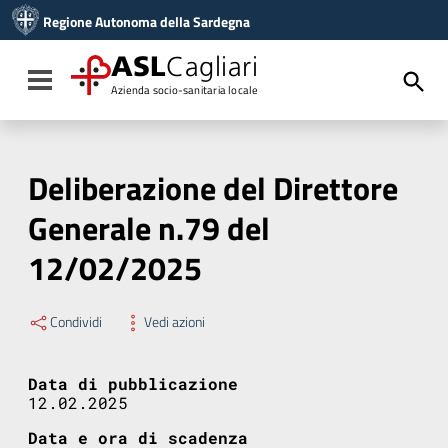
Vai ai contenuti
Regione Autonoma della Sardegna
Vai al menu di navigazione
Vai al footer
ASL
Cagliari
Toggle navigation
Azienda socio-sanitaria locale
Deliberazione del Direttore
Generale n.79 del
12/02/2025
Condividi
Vedi azioni
Data di pubblicazione
12.02.2025
Data e ora di scadenza