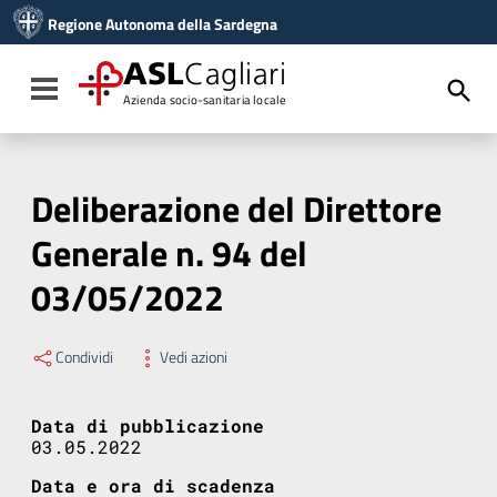
Vai ai contenuti
Regione Autonoma della Sardegna
Vai al menu di navigazione
Vai al footer
ASL
Cagliari
Toggle navigation
Azienda socio-sanitaria locale
Deliberazione del Direttore
Generale n. 94 del
03/05/2022
Condividi
Vedi azioni
Data di pubblicazione
03.05.2022
Data e ora di scadenza