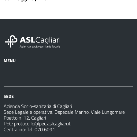
MENU
Azienda
Albo
Servizi
Ospedali
Pretorio
Come
Notizie
e
fare
strutture
per
sanitarie
SEDE
Azienda Socio-sanitaria di Cagliari
Sede Legale e operativa: Ospedale Marino, Viale Lungomare
Poetto n. 12, Cagliari
PEC:
protocollo@pec.aslcagliari.it
Centralino: Tel. 070 6091