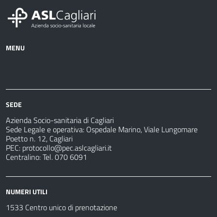
MENU
Azienda
Albo
Servizi
Ospedali
Pretorio
Come
Notizie
e
fare
strutture
per
sanitarie
SEDE
Azienda Socio-sanitaria di Cagliari
Sede Legale e operativa: Ospedale Marino, Viale Lungomare
Poetto n. 12, Cagliari
PEC:
protocollo@pec.aslcagliari.it
Centralino: Tel. 070 6091
NUMERI UTILI
1533 Centro unico di prenotazione