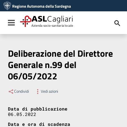
Vai ai contenuti
Regione Autonoma della Sardegna
Vai al menu di navigazione
Vai al footer
ASL
Cagliari
Toggle navigation
Azienda socio-sanitaria locale
Deliberazione del Direttore
Generale n.99 del
06/05/2022
Condividi
Vedi azioni
Data di pubblicazione
06.05.2022
Data e ora di scadenza