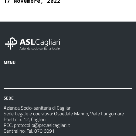
17 Novembre, 2022
MENU
Azienda
Albo
Servizi
Ospedali
Pretorio
Come
Notizie
e
fare
strutture
per
sanitarie
SEDE
Azienda Socio-sanitaria di Cagliari
Sede Legale e operativa: Ospedale Marino, Viale Lungomare
Poetto n. 12, Cagliari
PEC:
protocollo@pec.aslcagliari.it
Centralino: Tel. 070 6091