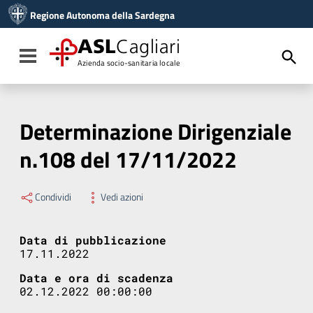
Vai ai contenuti
Regione Autonoma della Sardegna
Vai al menu di navigazione
Vai al footer
ASL
Cagliari
Toggle navigation
Azienda socio-sanitaria locale
Determinazione Dirigenziale
n.108 del 17/11/2022
Condividi
Vedi azioni
Data di pubblicazione
17.11.2022
Data e ora di scadenza
02.12.2022 00:00:00