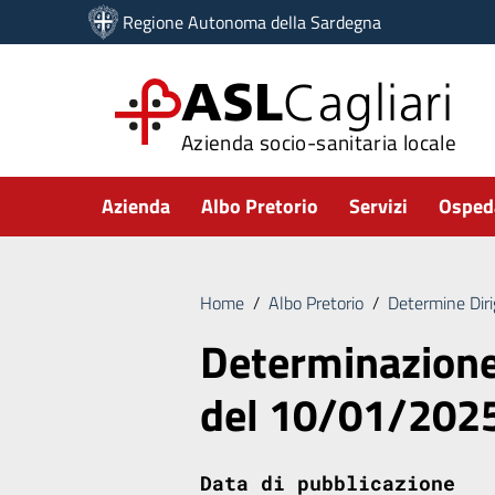
Vai ai contenuti
Regione Autonoma della Sardegna
Vai al menu di navigazione
Vai al footer
ASL
Cagliari
Azienda socio-sanitaria locale
Submenu
Azienda
Albo Pretorio
Servizi
Ospeda
Home
/
Albo Pretorio
/
Determine Diri
Determinazione
del 10/01/202
Data di pubblicazione