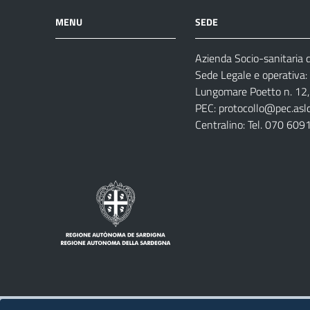
MENU
SEDE
Azienda Socio-sanitaria di
Azienda
Albo
Servizi
Sede Legale e operativa:
Ospedali
Pretorio
Come
Notizie
Lungomare Poetto n. 12, 
e
fare
PEC:
protocollo@pec.aslca
strutture
per
Centralino: Tel. 070 609
sanitarie