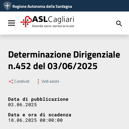
Vai ai contenuti
Regione Autonoma della Sardegna
Vai al menu di navigazione
Vai al footer
ASL
Cagliari
Toggle navigation
Azienda socio-sanitaria locale
Determinazione Dirigenziale
n.452 del 03/06/2025
Condividi
Vedi azioni
Data di pubblicazione
03.06.2025
Data e ora di scadenza
18.06.2025 00:00:00