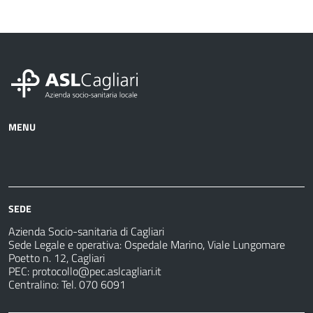
MENU
Azienda
Albo
Servizi
Ospedali
Pretorio
Come
Notizie
e
fare
strutture
per
sanitarie
SEDE
Azienda Socio-sanitaria di Cagliari
Sede Legale e operativa: Ospedale Marino, Viale Lungomare
Poetto n. 12, Cagliari
PEC:
protocollo@pec.aslcagliari.it
Centralino: Tel. 070 6091