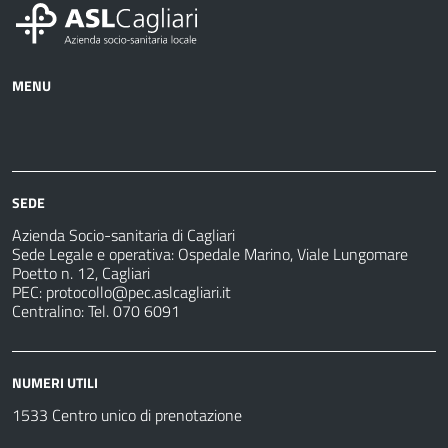
MENU
Azienda
Albo
Servizi
Ospedali
Pretorio
Come
Notizie
e
fare
strutture
per
sanitarie
SEDE
Azienda Socio-sanitaria di Cagliari
Sede Legale e operativa: Ospedale Marino, Viale Lungomare
Poetto n. 12, Cagliari
PEC:
protocollo@pec.aslcagliari.it
Centralino: Tel. 070 6091
NUMERI UTILI
1533 Centro unico di prenotazione