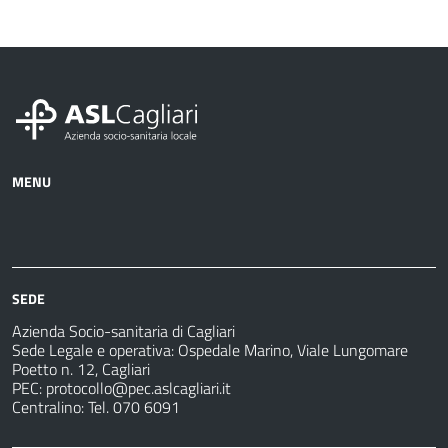
MENU
Azienda
Albo
Servizi
Ospedali
Pretorio
Come
Notizie
e
fare
strutture
per
sanitarie
SEDE
Azienda Socio-sanitaria di Cagliari
Sede Legale e operativa: Ospedale Marino, Viale Lungomare
Poetto n. 12, Cagliari
PEC:
protocollo@pec.aslcagliari.it
Centralino: Tel. 070 6091