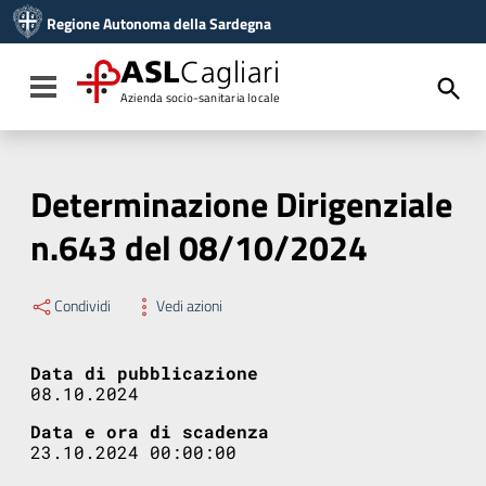
Vai ai contenuti
Regione Autonoma della Sardegna
Vai al menu di navigazione
Vai al footer
ASL
Cagliari
Toggle navigation
Azienda socio-sanitaria locale
Determinazione Dirigenziale
n.643 del 08/10/2024
Condividi
Vedi azioni
Data di pubblicazione
08.10.2024
Data e ora di scadenza
23.10.2024 00:00:00