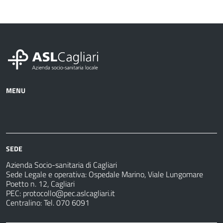
MENU
Azienda
Albo
Servizi
Ospedali
Pretorio
Come
Notizie
e
fare
strutture
per
sanitarie
SEDE
Azienda Socio-sanitaria di Cagliari
Sede Legale e operativa: Ospedale Marino, Viale Lungomare
Poetto n. 12, Cagliari
PEC:
protocollo@pec.aslcagliari.it
Centralino: Tel. 070 6091