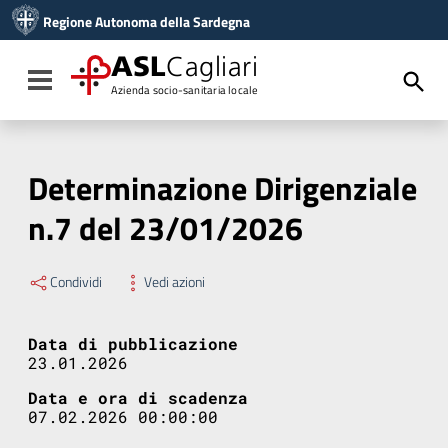
Vai ai contenuti
Regione Autonoma della Sardegna
Vai al menu di navigazione
Vai al footer
ASL
Cagliari
Toggle navigation
Azienda socio-sanitaria locale
Determinazione Dirigenziale
n.7 del 23/01/2026
Condividi
Vedi azioni
Data di pubblicazione
23.01.2026
Data e ora di scadenza
07.02.2026 00:00:00