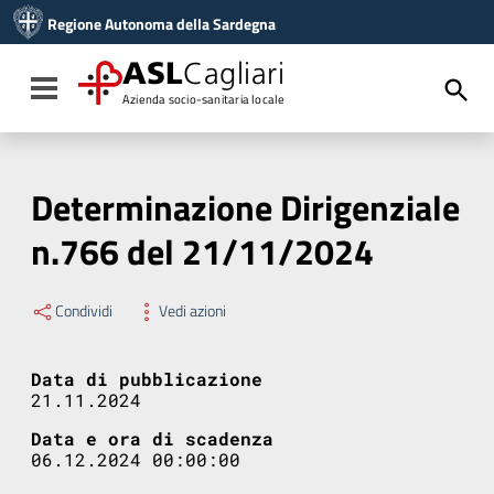
Vai ai contenuti
Regione Autonoma della Sardegna
Vai al menu di navigazione
Vai al footer
ASL
Cagliari
Toggle navigation
Azienda socio-sanitaria locale
Determinazione Dirigenziale
n.766 del 21/11/2024
Condividi
Vedi azioni
Data di pubblicazione
21.11.2024
Data e ora di scadenza
06.12.2024 00:00:00