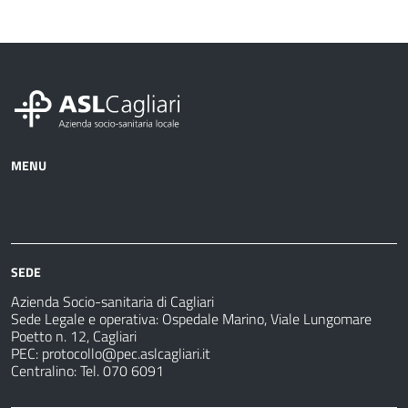
MENU
Azienda
Albo
Servizi
Ospedali
Pretorio
Come
Notizie
e
fare
strutture
per
sanitarie
SEDE
Azienda Socio-sanitaria di Cagliari
Sede Legale e operativa: Ospedale Marino, Viale Lungomare
Poetto n. 12, Cagliari
PEC:
protocollo@pec.aslcagliari.it
Centralino: Tel. 070 6091