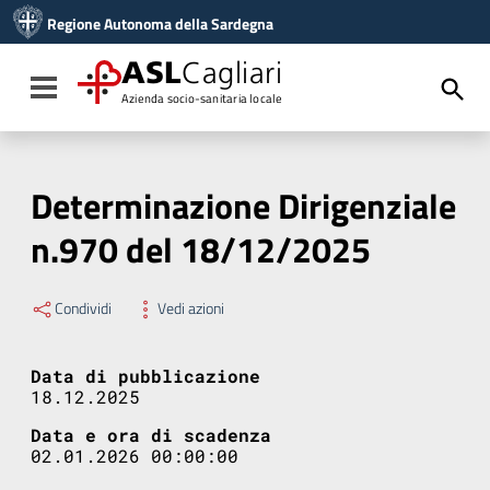
Vai ai contenuti
Regione Autonoma della Sardegna
Vai al menu di navigazione
Vai al footer
ASL
Cagliari
Toggle navigation
Azienda socio-sanitaria locale
Determinazione Dirigenziale
n.970 del 18/12/2025
Condividi
Vedi azioni
Data di pubblicazione
18.12.2025
Data e ora di scadenza
02.01.2026 00:00:00