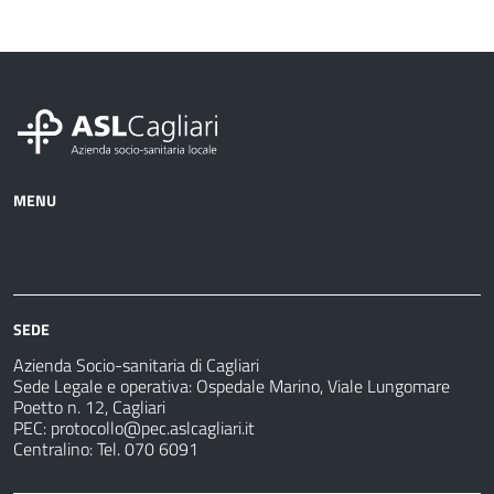
MENU
Azienda
Albo
Servizi
Ospedali
Pretorio
Come
Notizie
e
fare
strutture
per
sanitarie
SEDE
Azienda Socio-sanitaria di Cagliari
Sede Legale e operativa: Ospedale Marino, Viale Lungomare
Poetto n. 12, Cagliari
PEC:
protocollo@pec.aslcagliari.it
Centralino: Tel. 070 6091