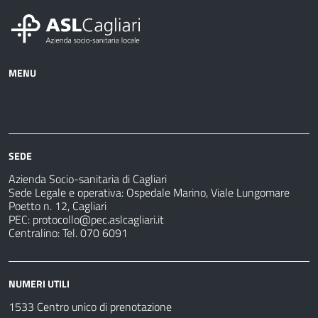
MENU
Azienda
Albo
Servizi
Ospedali
Pretorio
Come
Notizie
e
fare
strutture
per
sanitarie
SEDE
Azienda Socio-sanitaria di Cagliari
Sede Legale e operativa: Ospedale Marino, Viale Lungomare
Poetto n. 12, Cagliari
PEC:
protocollo@pec.aslcagliari.it
Centralino: Tel. 070 6091
NUMERI UTILI
1533 Centro unico di prenotazione