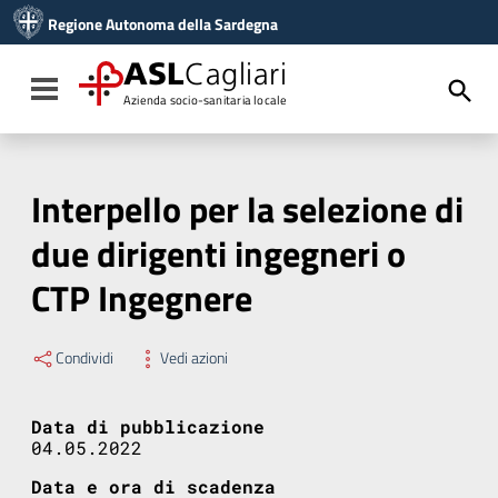
Vai ai contenuti
Regione Autonoma della Sardegna
Vai al menu di navigazione
Vai al footer
ASL
Cagliari
Toggle navigation
Azienda socio-sanitaria locale
Interpello per la selezione di
due dirigenti ingegneri o
CTP Ingegnere
Condividi
Vedi azioni
Data di pubblicazione
04.05.2022
Data e ora di scadenza