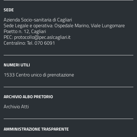
fare
strutture
per
sanitarie
SEDE
Azienda Socio-sanitaria di Cagliari
Sede Legale e operativa: Ospedale Marino, Viale Lungomare
Poetto n. 12, Cagliari
PEC:
protocollo@pec.aslcagliari.it
Centralino: Tel. 070 6091
NUMERI UTILI
1533 Centro unico di prenotazione
ARCHIVIO ALBO PRETORIO
Archivio Atti
AMMINISTRAZIONE TRASPARENTE