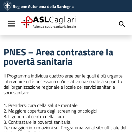
Vai ai contenuti
Regione Autonoma della Sardegna
Vai al menu di navigazione
Vai al footer
ASL
Cagliari
Toggle navigation
Azienda socio-sanitaria locale
PNES – Area contrastare la
povertà sanitaria
Il Programma individua quattro aree per le quali è più urgente
intervenire ed è necessaria un’iniziativa nazionale a supporto
dell’organizzazione regionale e locale dei servizi sanitari e
sociosanitari:
1. Prendersi cura della salute mentale
2. Maggiore copertura degli screening oncologici
3. Il genere al centro della cura
3. Contrastare la povertà sanitaria
Per maggiori informazioni sul Programma vai al sito ufficiale del