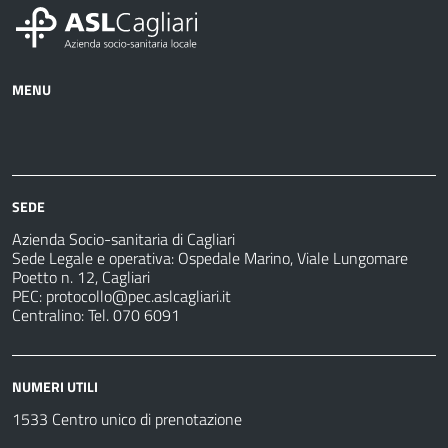
MENU
Azienda
Albo
Servizi
Ospedali
Pretorio
Come
Notizie
e
fare
strutture
per
sanitarie
SEDE
Azienda Socio-sanitaria di Cagliari
Sede Legale e operativa: Ospedale Marino, Viale Lungomare
Poetto n. 12, Cagliari
PEC:
protocollo@pec.aslcagliari.it
Centralino: Tel. 070 6091
NUMERI UTILI
1533 Centro unico di prenotazione