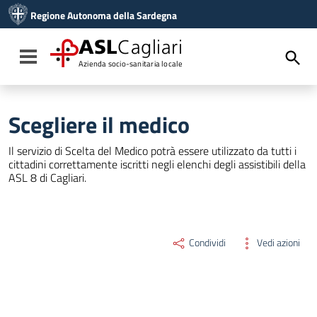
Vai ai contenuti
Regione Autonoma della Sardegna
Vai al menu di navigazione
Vai al footer
ASL
Cagliari
Toggle navigation
Azienda socio-sanitaria locale
Scegliere il medico
Il servizio di Scelta del Medico potrà essere utilizzato da tutti i
cittadini correttamente iscritti negli elenchi degli assistibili della
ASL 8 di Cagliari.
Condividi
Vedi azioni